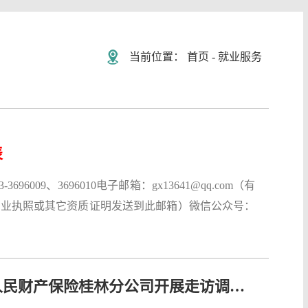
当前位置：
首页
-
就业服务
表
6009、3696010电子邮箱：gx13641@qq.com（有
营业执照或其它资质证明发送到此邮箱）微信公众号：
【访企拓岗】金融与法律学院赴中国人民财产保险桂林分公司开展走访调研暨校企合作交流活动