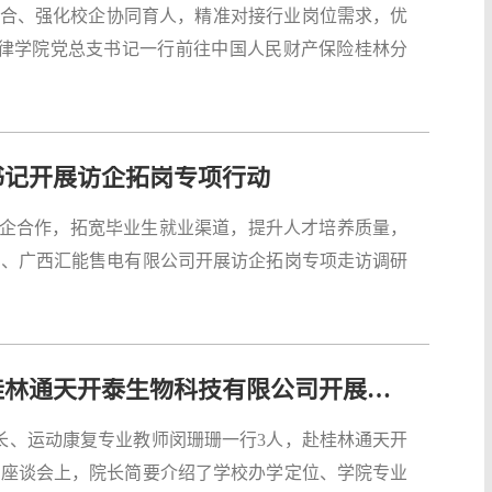
融合、强化校企协同育人，精准对接行业岗位需求，优
法律学院党总支书记一行前往中国人民财产保险桂林分
书记开展访企拓岗专项行动
化校企合作，拓宽毕业生就业渠道，提升人才培养质量，
司、广西汇能售电有限公司开展访企拓岗专项走访调研
【访企拓岗】旅游与体育健康学院赴桂林通天开泰生物科技有限公司开展访企拓岗促就业专项行动
院长、运动康复专业教师闵珊珊一行3人，赴桂林通天开
。座谈会上，院长简要介绍了学校办学定位、学院专业