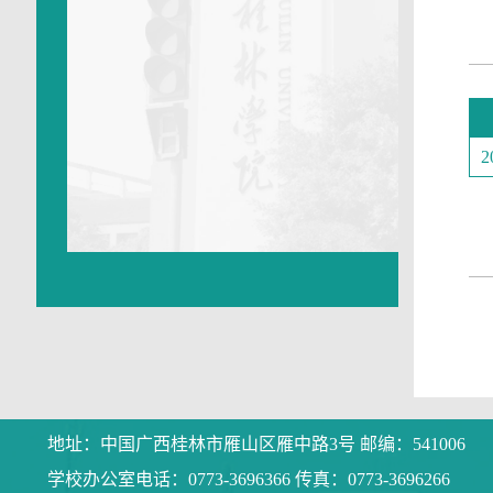
2
地址：中国广西桂林市雁山区雁中路3号 邮编：541006
学校办公室电话：0773-3696366 传真：0773-3696266