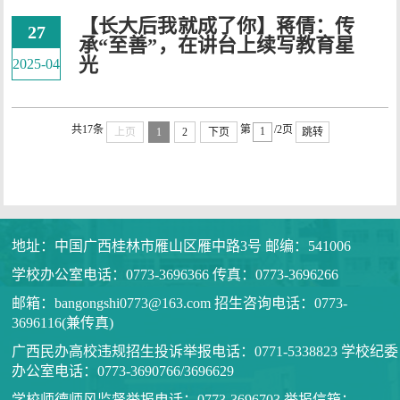
【长大后我就成了你】蒋倩：传
27
承“至善”，在讲台上续写教育星
光
2025-04
共17条
第
/2页
上页
1
2
下页
跳转
地址：中国广西桂林市雁山区雁中路3号 邮编：541006
学校办公室电话：0773-3696366 传真：0773-3696266
邮箱：bangongshi0773@163.com 招生咨询电话：0773-
3696116(兼传真)
广西民办高校违规招生投诉举报电话：0771-5338823 学校纪委
办公室电话：0773-3690766/3696629
学校师德师风监督举报电话：0773-3696703 举报信箱：