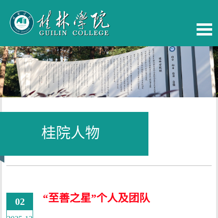
桂院人物
当前位置：
首页
-
桂院人物
“至善之星”个人及团队
02