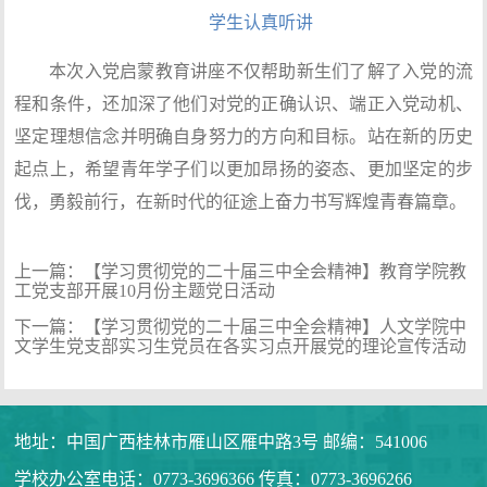
学生认真听讲
本次入党启蒙教育讲座不仅帮助新生们了解了入党的流
程和条件，还加深了他们对党的正确认识、端正入党动机、
坚定理想信念并明确自身努力的方向和目标。站在新的历史
起点上，希望青年学子们以更加昂扬的姿态、更加坚定的步
伐，勇毅前行，在新时代的征途上奋力书写辉煌青春篇章。
上一篇：
【学习贯彻党的二十届三中全会精神】教育学院教
工党支部开展10月份主题党日活动
下一篇：
【学习贯彻党的二十届三中全会精神】人文学院中
文学生党支部实习生党员在各实习点开展党的理论宣传活动
地址：中国广西桂林市雁山区雁中路3号 邮编：541006
学校办公室电话：0773-3696366 传真：0773-3696266