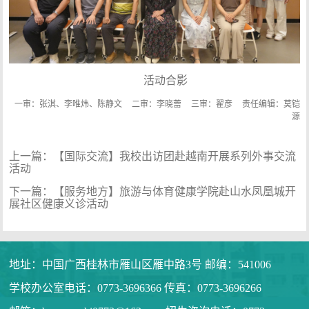
活动合影
一审：张淇、李唯炜、陈静文
二审：李晓蕾
三审：翟彦
责任编辑：莫铠
源
上一篇：
【国际交流】我校出访团赴越南开展系列外事交流
活动
下一篇：
【服务地方】旅游与体育健康学院赴山水凤凰城开
展社区健康义诊活动
地址：中国广西桂林市雁山区雁中路3号 邮编：541006
学校办公室电话：0773-3696366 传真：0773-3696266