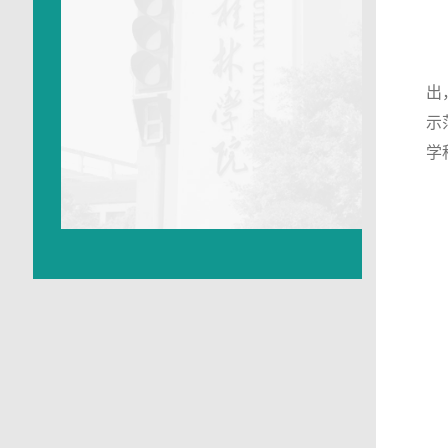
出
示
学