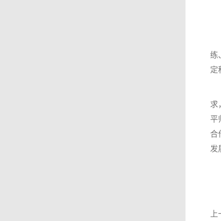
练
定
求
平
合
发
上