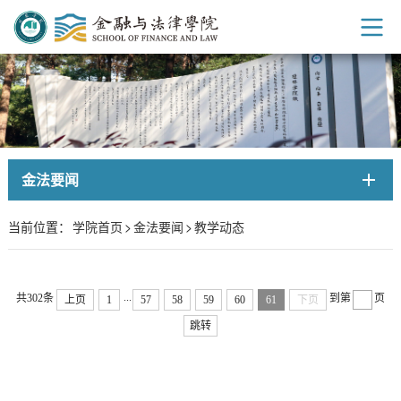
金法要闻
当前位置：
学院首页
>
金法要闻
>
教学动态
...
共302条
到第
页
上页
1
57
58
59
60
61
下页
跳转