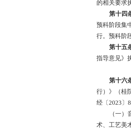
的相关要求
第十四
预科阶段集
行。预科阶
第十五
指导意见》
第十六
行）》（桂
经〔
2023
〕
8
（一）
术、工艺美