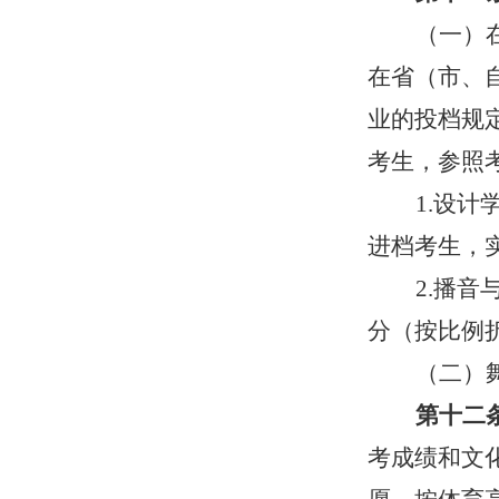
（一）
在省（市、
业的投档规
考生，参照
1.
设计
进档考生，
2.
播音
分（按比例
（二）
第十二
考成绩和文