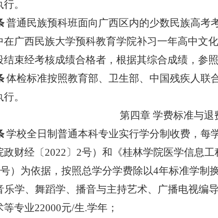
执行。
条
普通民族预科班面向广西区内的少数民族高考
中在广西民族大学预科教育学院补习一年高中文
段结束经考核成绩合格者，根据其综合成绩，参
条
体检标准按照教育部、卫生部、中国残疾人联
执行。
第四章 学费标准与退
条
学校全日制普通本科专业实行学分制收费，每
院政财经〔
2022
〕
2
号）和《桂林学院医学信息工
号）为依据，按照总学分学费除以
4
年标准学制
音乐学、舞蹈学、播音与主持艺术、广播电视编
术等专业
22000
元
/
生
.
学年；