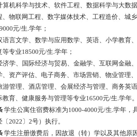
计算机科学与技术、软件工程、数据科学与大数
程、物联网工程、数字媒体技术、工程造价、城
9000
元
/
生
.
学年；
汉语言文学、数学与应用数学、英语、小学教育
复等专业
18500
元
/
生
.
学年；
经济学、国际经济与贸易、金融学、互联网金融
学、资产评估、电子商务、市场营销、物业管理
旅游管理、酒店管理、会展经济与管理、商务英
际教育、健康服务与管理等专业
16500
元
/
生
.
学年
条
学生公寓住宿费标准为
1000-4000
元
/
生
.
学年，
经〔
2022
〕
2
号）执行。
条
学生注册缴费后，因故退（转）学以及其他原