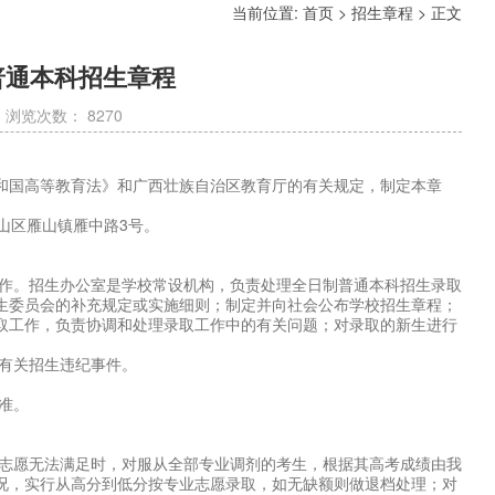
当前位置:
首页
>
招生章程
> 正文
普通本科招生章程
日 浏览次数：
8270
共和国高等教育法》和广西壮族自治区教育厅的有关规定，制定本章
山区雁山镇雁中路3号。
工作。招生办公室是学校常设机构，负责处理全日制普通本科招生录取
生委员会的补充规定或实施细则；制定并向社会公布学校招生章程；
取工作，负责协调和处理录取工作中的有关问题；对录取的新生进行
有关招生违纪事件。
准。
业志愿无法满足时，对服从全部专业调剂的考生，根据其高考成绩由我
况，实行从高分到低分按专业志愿录取，如无缺额则做退档处理；对