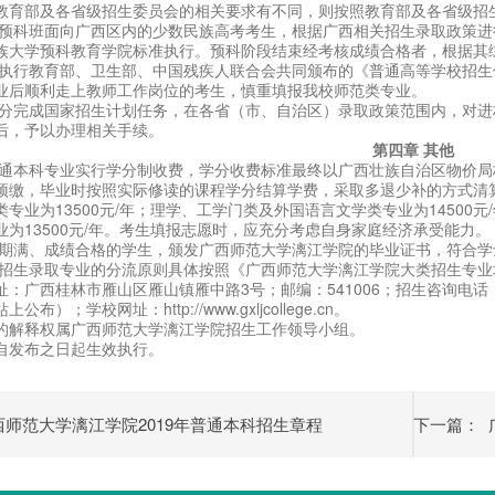
教育部及各省级招生委员会的相关要求有不同，则按照教育部及各省级招
族预科班面向广西区内的少数民族高考考生，根据广西相关招生录取政策
族大学预科教育学院标准执行。预科阶段结束经考核成绩合格者，根据其
准执行教育部、卫生部、中国残疾人联合会共同颁布的《普通高等学校招
业后顺利走上教师工作岗位的考生，慎重填报我校师范类专业。
充分完成国家招生计划任务，在各省（市、自治区）录取政策范围内，对
后，予以办理相关手续。
第四章 其他
通本科专业实行学分制收费，学分收费标准最终以广西壮族自治区物价局核批的
预缴，毕业时按照实际修读的课程学分结算学费，采取多退少补的方式清
专业为13500元/年；理学、工学门类及外国语言文学类专业为14500元/年
为13500元/年。考生填报志愿时，应充分考虑自身家庭经济承受能力。
习期满、成绩合格的学生，颁发广西师范大学漓江学院的毕业证书，符合
类招生录取专业的分流原则具体按照《广西师范大学漓江学院大类招生专
广西桂林市雁山区雁山镇雁中路3号；邮编：541006；招生咨询电话：0773-3
）；学校网址：http://www.gxljcollege.cn。
的解释权属广西师范大学漓江学院招生工作领导小组。
自发布之日起生效执行。
师范大学漓江学院2019年普通本科招生章程
下一篇：