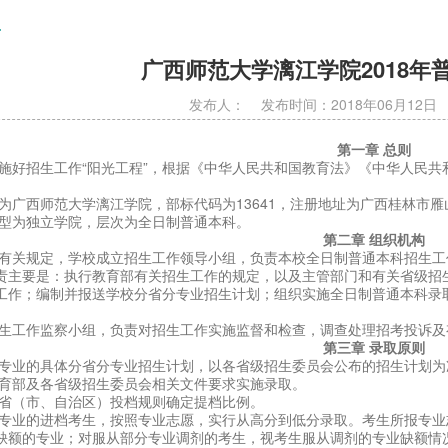
程
广西师范大学漓江学院2018年
发布人： 发布时间：2018年06月12
第一章 总则
实施好招生工作“阳光工程”，根据《中华人民共和国教育法》《中华人民
称为广西师范大学漓江学院，部标代码为13641，注册地址为广西桂林市雁
类型为独立学院，层次为全日制普通本科。
第二章 组织机构
部有关规定，学校成立招生工作领导小组，负责本校全日制普通本科招生
责主要是：执行教育部有关招生工作的规定，以及主管部门和有关省级招
工作；编制并报送学校分省分专业招生计划；组织实施全日制普通本科录
招生工作监察小组，负责对招生工作实施监督和检查，调查处理招考投诉及
第三章 录取原则
科专业的具体分省分专业招生计划，以各省级招生委员会公布的招生计划为
教育部及各省级招生委员会相关文件要求实施录取。
各省（市、自治区）投档规则确定提档比例。
各专业的进档考生，按照专业志愿，实行从高分到低分录取。考生所报专
缺额的专业；对服从部分专业调剂的考生，视考生服从调剂的专业缺额情