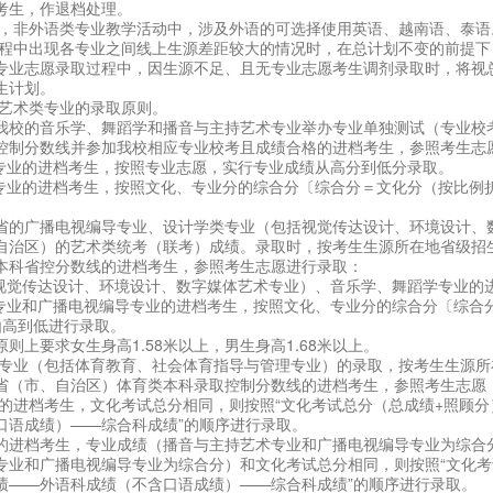
考生，作退档处理。
后，非外语类专业教学活动中，涉及外语的可选择使用英语、越南语、泰语
过程中出现各专业之间线上生源差距较大的情况时，在总计划不变的前提
专业志愿录取过程中，因生源不足、且无专业志愿考生调剂录取时，将视
生计划。
校艺术类专业的录取原则。
我校的音乐学、舞蹈学和播音与主持艺术专业举办专业单独测试（专业校
控制分数线并参加我校相应专业校考且成绩合格的进档考生，参照考生志
学专业的进档考生，按照专业志愿，实行专业成绩从高分到低分录取。
术专业的进档考生，按照文化、专业分的综合分〔综合分＝文化分（按比例折
省的广播电视编导专业、设计学类专业（包括视觉传达设计、环境设计、
自治区）的艺术类统考（联考）成绩。录取时，按考生生源所在地省级招
本科省控分数线的进档考生，参照考生志愿进行录取：
括视觉传达设计、环境设计、数字媒体艺术专业）、音乐学、舞蹈学专业的
术专业和广播电视编导专业的进档考生，按照文化、专业分的综合分〔综合
由高到低进行录取。
则上要求女生身高1.58米以上，男生身高1.68米以上。
类专业（包括体育教育、社会体育指导与管理专业）的录取，按考生生源
省（市、自治区）体育类本科录取控制分数线的进档考生，参照考生志愿
科的进档考生，文化考试总分相同，则按照“文化考试总分（总成绩+照顾
口语成绩）——综合科成绩”的顺序进行录取。
的进档考生，专业成绩（播音与主持艺术专业和广播电视编导专业为综合
专业和广播电视编导专业为综合分）和文化考试总分相同，则按照“文化考
绩——外语科成绩（不含口语成绩）——综合科成绩”的顺序进行录取。