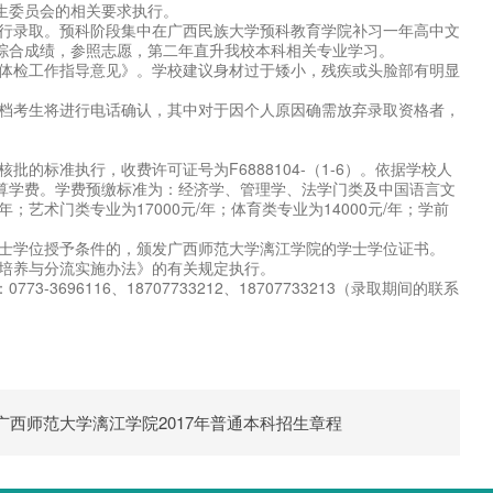
生委员会的相关要求执行。
进行录取。预科阶段集中在广西民族大学预科教育学院补习一年高中文
综合成绩，参照志愿，第二年直升我校本科相关专业学习。
生体检工作指导意见》。学校建议身材过于矮小，残疾或头脸部有明显
进档考生将进行电话确认，其中对于因个人原因确需放弃录取资格者，
标准执行，收费许可证号为F6888104-（1-6）。依据学校人
算学费。学费预缴标准为：经济学、管理学、法学门类及中国语言文
；艺术门类专业为17000元/年；体育类专业为14000元/年；学前
学士学位授予条件的，颁发广西师范大学漓江学院的学士学位证书。
业培养与分流实施办法》的有关规定执行。
696116、18707733212、18707733213（录取期间的联系
广西师范大学漓江学院2017年普通本科招生章程