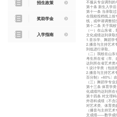
不服从专业调剂的
招生政策
第十条 新生入学
第十一条 当录取
在我校投档线上按
奖助学金
线，或申请调整招
第十二条 关于我
（一）在山东省，
入学指南
文化成绩达到录取
1.音乐学、舞蹈
2.播音与主持艺
到低进行录取。
（二）我校在山东
考生所在省（市、
达到所在省艺术类
1.设计学类（包
2.播音与主持艺
百分制）×60%〕
（三）舞蹈学专业原
第十三条 体育学
化成绩均达到所在
第十四条 对文理
外语科成绩（不含
对艺术类、体育类
（播音与主持艺术
文成绩——数学成