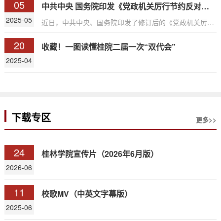
05
中共中央 国务院印发《党政机关厉行节约反对浪费条例》
各族人民在长期交往交流交融中，共同开拓了祖国的辽阔
疆域，共同缔造了统一的多民族国家，共同书写了辉煌的
2025-05
近日，中共中央、国务院印发了修订后的《党政机关厉行
中国历史，...
节约反对浪费条例》（以下简称《条例》），并发出通
20
知，要求各地区各部门认真遵照执行。通知指出，《条
收藏！一图读懂桂院二届一次“双代会”
例》修订坚持以习近平新时代中国特色社会主义思想为指
2025-04
导，坚持目标导向和问题导向相结合，与时俱进完善党政
机关经费管理、国内差旅、因公临时出国（境）、公务接
待、公务用车、会议活动、办公用房、资源节约等规定，
强化厉行勤俭节约、反对铺张浪费责任落实，进一步拧
紧...
下载专区
更多>>
24
桂林学院宣传片（2026年6月版）
2026-06
11
校歌MV（中英文字幕版）
2025-06