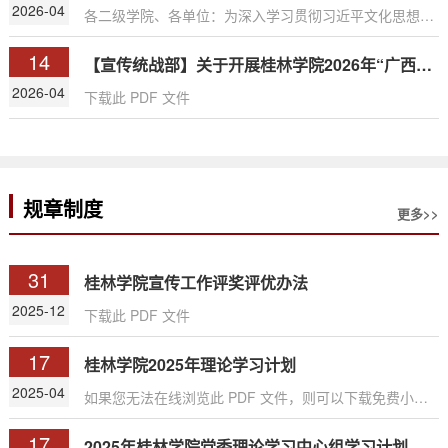
2026-04
各二级学院、各单位：为深入学习贯彻习近平文化思想和
习近平总书记关于广西工作论述的重要要求，展示广西各
14
族人民凝心聚力建设新时代中国特色社会主义壮美广西的
【宣传统战部】关于开展桂林学院2026年“广西三月三”铸牢中华民族共同体意识宣传月活动的通知
精神风貌，用青年视角讲好广西故事、讴歌时代精神，提
2026-04
下载此 PDF 文件
升师生语言文字应用能力与影视创作水平，推动桂学文化
传承与校园文化建设，宣传统战部、校语言文字工作委员
会决定联合举办学校第一届“壮美广西”微视频创作大赛。
现将有关事项通知如下：一、大赛主题光影赞八桂 青春筑
壮乡二、...
规章制度
更多>>
31
桂林学院宣传工作评奖评优办法
2025-12
下载此 PDF 文件
17
桂林学院2025年理论学习计划
2025-04
如果您无法在线浏览此 PDF 文件，则可以下载免费小巧
的 福昕(Foxit) PDF 阅读器,安装后即可在线浏览 或下载
17
免费的 Adobe Reader PDF 阅读器,安装后即可在线浏览
2025年桂林学院党委理论学习中心组学习计划