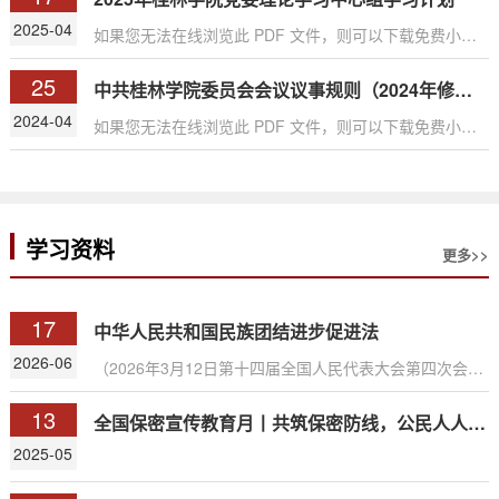
或下载此 PDF 文件
2025-04
如果您无法在线浏览此 PDF 文件，则可以下载免费小巧
的 福昕(Foxit) PDF 阅读器,安装后即可在线浏览 或下载
25
免费的 Adobe Reader PDF 阅读器,安装后即可在线浏览
中共桂林学院委员会会议议事规则（2024年修订稿）
或下载此 PDF 文件
2024-04
​如果您无法在线浏览此 PDF 文件，则可以下载免费小巧
的 福昕(Foxit) PDF 阅读器,安装后即可在线浏览 或下载
免费的 Adobe Reader PDF 阅读器,安装后即可在线浏览
或下载此 PDF 文
学习资料
更多>>
17
中华人民共和国民族团结进步促进法
2026-06
（2026年3月12日第十四届全国人民代表大会第四次会议
通过）目录 序言 第一章 总则 第二章 构筑共
13
有精神家园 第三章 促进交往交流交融 第四章 推
全国保密宣传教育月丨共筑保密防线，公民人人有责
动共同繁荣发展 第五章 保障与监督 第六章 法律
2025-05
责任 第七章 附则序言中国是世界上历史最悠久的国家
之一，中华民族是有着五千多年文明史的伟大民族。中国