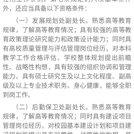
外，还应当具备以下资格条件：
（一）发展规划处副处长。
熟悉高等教育
规律，了解高等教育情况
；具
有较强的
高等教
育
政策理论研究能力和政策设计能力；同时具
有
高校
质量管理与评估
管理岗位经历，对
本科
教学工作合格评估、
学校整体规划提出前瞻
性、战略性构想，具有较
强的
组织协调和管理
能力。具有硕
士
研究生
及以上
文化程度
、
副
高
级
及以上
专业技术
职务
。
身心健康，能够全职
到岗工作
。
（二）后勤保卫处副处长。
熟悉高等教育
规律，了解高等教育情况
；
同时具
有建设项目
管理岗位经历，对校园基本建设计划和项目建