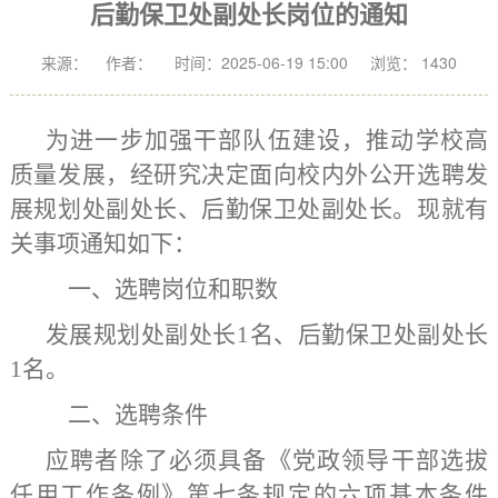
后勤保卫处副处长岗位的通知
来源： 作者： 时间：2025-06-19 15:00 浏览：
1430
为
进一步加强干部队伍建设，推动学校高
质量发展，经研究决定
面向校内外
公开选聘
发
展规划
处
副
处长、
后勤保卫处副处长
。
现就有
关事项通
知
如下：
一、选聘
岗位和职数
发展规划处副处长
1
名
、
后勤保卫处副处长
1
名。
二、选聘条件
应聘
者除了必
须具备《党政领导干部选拔
任用工作条例》第七条规定的六项基本条件