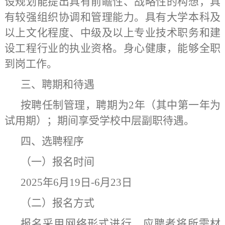
设规划能
提出具有前
瞻性、战略性
的
构想
，
具
有较强组织协调和管理能力。具有
大学本科
及
以上
文化程度
、中级及以上
专业技术
职务和建
设工程行业的执业资格。
身
心健康，能够全职
到岗工作
。
三、聘期和待遇
按聘任制管
理，聘期为
2年（其中第一年为
试用期）；
期间
享受学校中层副职待遇。
四、选聘程序
（一）报名时间
2025年6月19日-6月23日
（二）报名方式
报名采用网络形式进行，应聘者将所需材