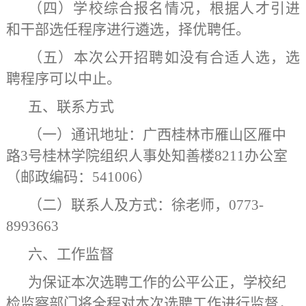
（四）学校综合报名情况，根据人才引进
和干部选任程序进行遴选，择优聘任。
（
五
）本次公开招聘如没有合适人选，选
聘程序可以中止。
五、联系方式
（一）
通讯
地址：广西桂林市雁山区雁中
路
3号桂林学院
组织人事处
知善楼
821
1
办公室
（邮政编码：
541006）
（二）联系人
及方式
：
徐
老师
，
0773-
8993663
六、工作监督
为保证本次选聘工作的公平公正，
学校纪
检监察部门将全程对本次选聘工作进行监督，